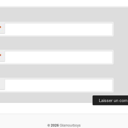
*
*
© 2026
Glamourboys