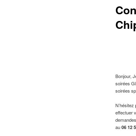
Con
Chi
Bonjour, J
soirées G
soirées sp
N’hésitez 
effectuer 
demandes d
au
06 12 5