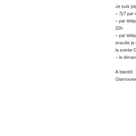
Je suis joi
– 7j/7 par 
– par télé
22h
– par télé
ensuite je 
la soirée 
– le diman
A bientôt
Glamoure