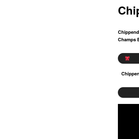
Chi
Chippenda
Champs El
SP
Chippend
Passag