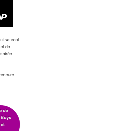
ui sauront
 et de
 soirée
 demeure
e de
r Boys
et