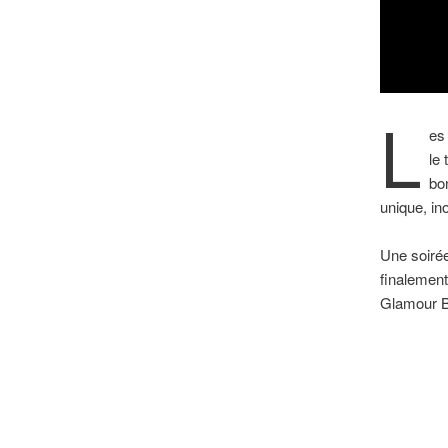
L
es
le
bo
unique, in
Une soirée
finalement 
Glamour 