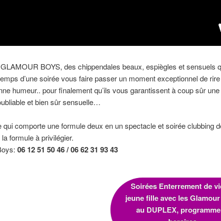
 GLAMOUR BOYS, des chippendales beaux, espiègles et sensuels q
 temps d’une soirée vous faire passer un moment exceptionnel de rire
nne humeur.. pour finalement qu’ils vous garantissent à coup sûr une
oubliable et bien sûr sensuelle…
 qui comporte une formule deux en un spectacle et soirée clubbing
la formule à privilégier.
Boys:
06 12 51 50 46 /
06 62 31 93 43
Soirées Enterrement de vi
jeune fille avec les Glamou
au DUPLEX, programme 