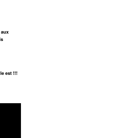
 aux
is
e est !!!