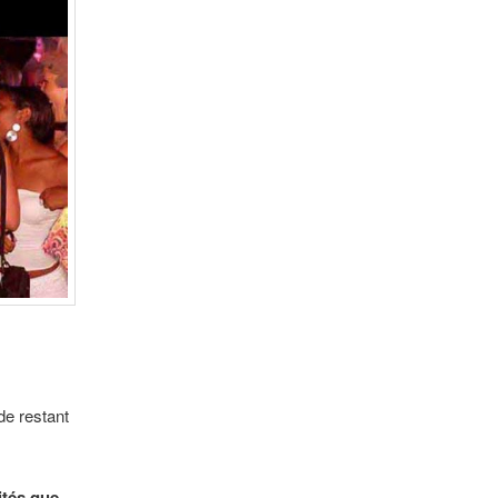
de restant
ités que