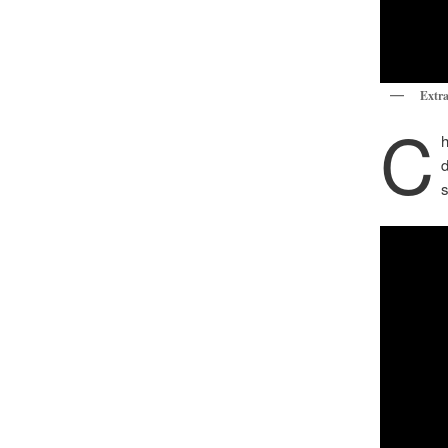
Extra
C
s