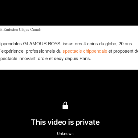
it Emission Clique Canal+
hippendales GLAMOUR BOYS, issus des 4 coins du globe, 20 ans
d’expérience, professionnels du
spectacle chippendale
et proposent d
pectacle innovant, drôle et sexy depuis Paris.