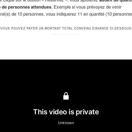
 de personnes attendues
. Exemple si vous prévoyez de venir
é(e) de 10 personnes, vous indiquerez 11 en quantité (10 personnes
VOUS POUVEZ PAYER UN MONTANT TOTAL CONVENU D’AVANCE CI-DESSOUS