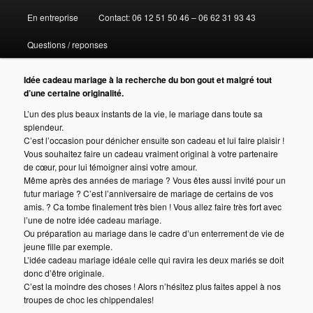
En entreprise
Contact: 06 12 51 50 46 – 06 62 31 93 43
au
Questions / reponses
contenu
Idée cadeau mariage à la recherche du bon gout et malgré tout
principal
d’une certaine originalité.
L’un des plus beaux instants de la vie, le mariage dans toute sa
splendeur.
C’est l’occasion pour dénicher ensuite son cadeau et lui faire plaisir !
Vous souhaitez faire un cadeau vraiment original à votre partenaire
de cœur, pour lui témoigner ainsi votre amour.
Même après des années de mariage ? Vous êtes aussi invité pour un
futur mariage ? C’est l’anniversaire de mariage de certains de vos
amis. ? Ca tombe finalement très bien ! Vous allez faire très fort avec
l’une de notre idée cadeau mariage.
Ou préparation au mariage dans le cadre d’un enterrement de vie de
jeune fille par exemple.
L’idée cadeau mariage idéale celle qui ravira les deux mariés se doit
donc d’être originale.
C’est la moindre des choses ! Alors n’hésitez plus faites appel à nos
troupes de choc les chippendales!