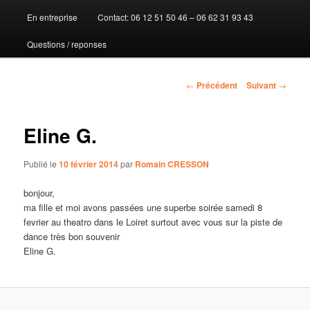
En entreprise
Contact: 06 12 51 50 46 – 06 62 31 93 43
au
Questions / reponses
contenu
principal
Navigation
←
Précédent
Suivant
→
des
articles
Eline G.
Publié le
10 février 2014
par
Romain CRESSON
bonjour,
ma fille et moi avons passées une superbe soirée samedi 8
fevrier au theatro dans le Loiret surtout avec vous sur la piste de
dance très bon souvenir
Eline G.