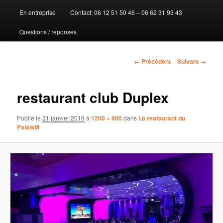
En entreprise
Contact: 06 12 51 50 46 – 06 62 31 93 43
au
Questions / reponses
contenu
principal
Navigation
← Précédent
Suivant →
des
images
restaurant club Duplex
Publié le
31 janvier 2019
à
1200 × 900
dans
Le restaurant du
PalaisM