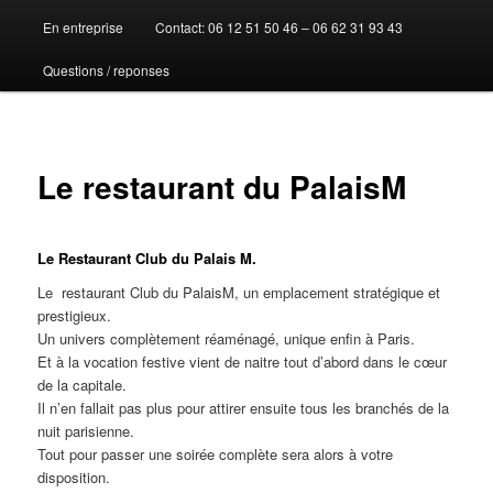
En entreprise
Contact: 06 12 51 50 46 – 06 62 31 93 43
au
Questions / reponses
contenu
principal
Le restaurant du PalaisM
Le Restaurant Club du Palais M.
Le restaurant Club du PalaisM, un emplacement stratégique et
prestigieux.
Un univers complètement réaménagé, unique enfin à Paris.
Et à la vocation festive vient de naitre tout d’abord dans le cœur
de la capitale.
Il n’en fallait pas plus pour attirer ensuite tous les branchés de la
nuit parisienne.
Tout pour passer une soirée complète sera alors à votre
disposition.