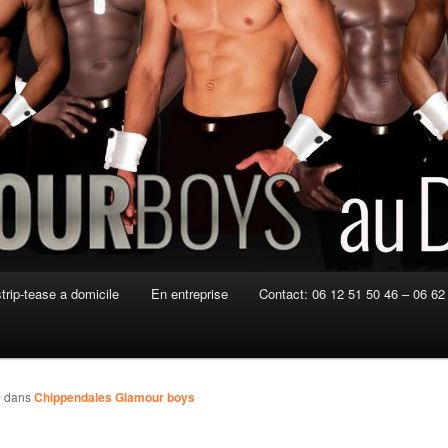
strip-tease a domicile
En entreprise
Contact: 06 12 51 50 46 – 06 62
0
dans
Chippendales Glamour boys