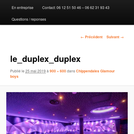
En entreprise
Contact: 06 12 51 50 46 – 06 62 31 93 43
au
Questions / reponses
contenu
principal
Navigation
← Précédent
Suivant →
des
images
le_duplex_duplex
Publié le
25 mai 2019
à
900 × 600
dans
Chippendales Glamour
boys