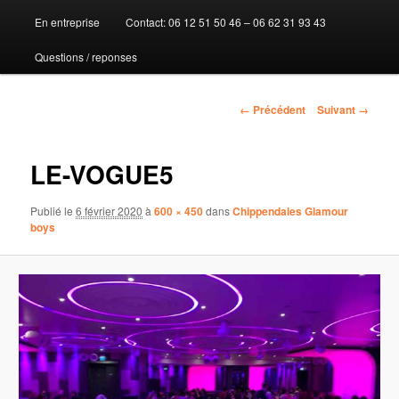
En entreprise
Contact: 06 12 51 50 46 – 06 62 31 93 43
au
Questions / reponses
contenu
principal
Navigation
← Précédent
Suivant →
des
images
LE-VOGUE5
Publié le
6 février 2020
à
600 × 450
dans
Chippendales Glamour
boys