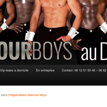
strip-tease a domicile
En entreprise
Contact: 06 12 51 50 46 – 06 62
4
dans
Chippendales Glamour boys