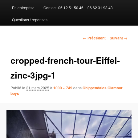
En entreprise
Contact: 06 12 51 50 46 – 06 62 31 93 43
au
Questions / reponses
contenu
principal
Navigation
← Précédent
Suivant →
des
images
cropped-french-tour-Eiffel-
zinc-3jpg-1
Publié le
21 mars 2025
à
1000 × 749
dans
Chippendales Glamour
boys