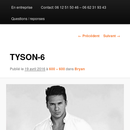
En entreprise
Contact: 06 12 51 50 46 – 06 62 31 93 43
au
Questions / reponses
contenu
principal
Navigation
← Précédent
Suivant →
des
images
TYSON-6
Publié le
19 avril 2016
à
600 × 600
dans
Bryan