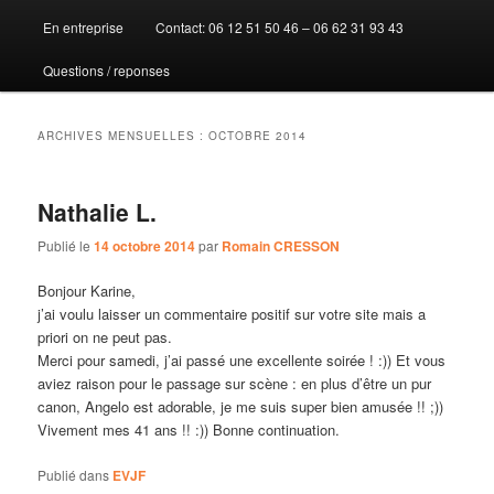
En entreprise
Contact: 06 12 51 50 46 – 06 62 31 93 43
au
au
Questions / reponses
contenu
contenu
principal
secondaire
ARCHIVES MENSUELLES :
OCTOBRE 2014
Nathalie L.
Publié le
14 octobre 2014
par
Romain CRESSON
Bonjour Karine,
j’ai voulu laisser un commentaire positif sur votre site mais a
priori on ne peut pas.
Merci pour samedi, j’ai passé une excellente soirée ! :)) Et vous
aviez raison pour le passage sur scène : en plus d’être un pur
canon, Angelo est adorable, je me suis super bien amusée !! ;))
Vivement mes 41 ans !! :)) Bonne continuation.
Publié dans
EVJF