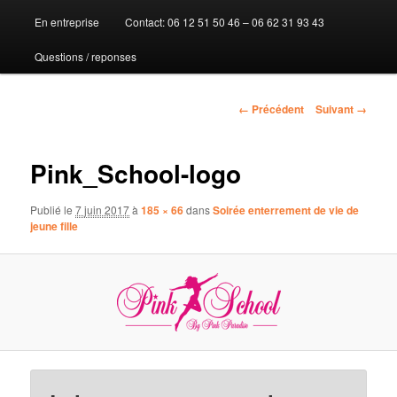
En entreprise
Contact: 06 12 51 50 46 – 06 62 31 93 43
au
Questions / reponses
contenu
principal
Navigation
← Précédent
Suivant →
des
images
Pink_School-logo
Publié le
7 juin 2017
à
185 × 66
dans
Soirée enterrement de vie de
jeune fille