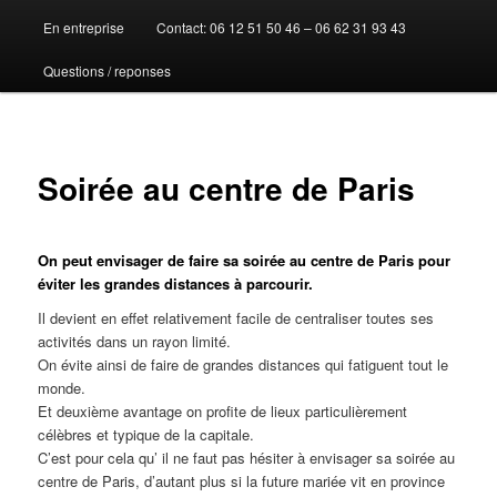
En entreprise
Contact: 06 12 51 50 46 – 06 62 31 93 43
au
Questions / reponses
contenu
principal
Soirée au centre de Paris
On peut envisager de faire sa soirée au centre de Paris pour
éviter les grandes distances à parcourir.
Il devient en effet relativement facile de centraliser toutes ses
activités dans un rayon limité.
On évite ainsi de faire de grandes distances qui fatiguent tout le
monde.
Et deuxième avantage on profite de lieux particulièrement
célèbres et typique de la capitale.
C’est pour cela qu’ il ne faut pas hésiter à envisager sa soirée au
centre de Paris, d’autant plus si la future mariée vit en province