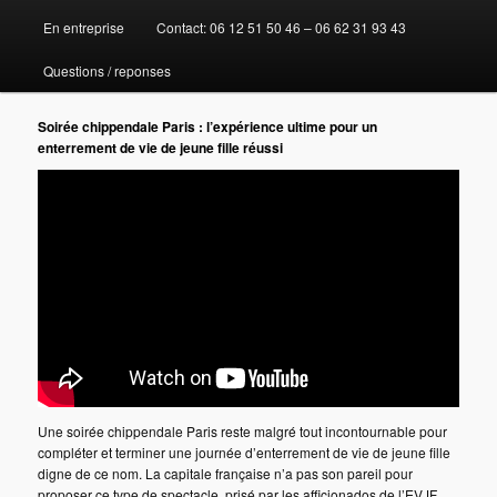
En entreprise
Contact: 06 12 51 50 46 – 06 62 31 93 43
au
Questions / reponses
contenu
Soirée chippendale Paris : l’expérience ultime pour un
principal
enterrement de vie de jeune fille réussi
Une soirée chippendale Paris reste malgré tout incontournable pour
compléter et terminer une journée d’enterrement de vie de jeune fille
digne de ce nom. La capitale française n’a pas son pareil pour
proposer ce type de spectacle, prisé par les afficionados de l’EVJF.