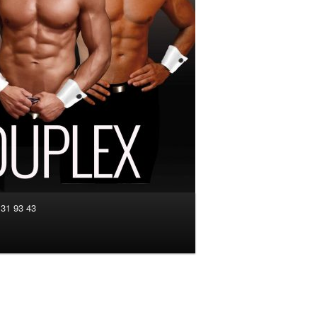
 31 93 43
Navigation
des
images