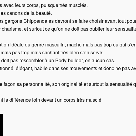
s avec leurs corps, puisque très musclés.
des canons de la beauté.
 des garçons Chippendales devront se faire choisir avant tout pou
r charisme, et surtout ce qu’on ne doit pas oublier leur sensuali
ntation idéale du genre masculin, macho mais pas trop ou qui s’
ais pas trop mais sachant très bien s’en servir.
doit pas ressembler à un Body-builder, en aucun cas.
portionné, élégant, habile dans ses mouvements et donc ne pas a
te façon sa personnalité, son originalité et surtout la sensualité 
nt la différence loin devant un corps très musclé.