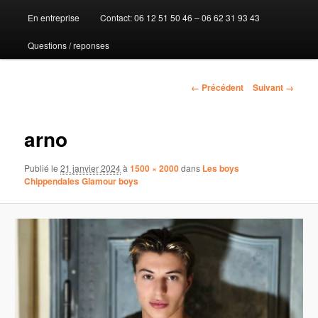
En entreprise
Contact: 06 12 51 50 46 – 06 62 31 93 43
au
Questions / reponses
contenu
principal
Navigation
← Précédent
Suivant →
des
images
arno
Publié le
21 janvier 2024
à
1500 × 2000
dans
Les boys
Chippendales Glamour boys