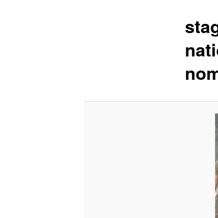
stag
nat
nom