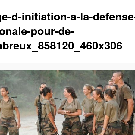
e-d-initiation-a-la-defense
ionale-pour-de-
breux_858120_460x306