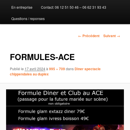
En entreprise
Contact: 06 12 51 50 46 – 06 62 31 93 43
au
Questions / reponses
contenu
principal
Navigation
← Précédent
Suivant →
des
images
FORMULES-ACE
Publié le
17 avril 2024
à
995 × 709
dans
Diner spectacle
chippendales au duplex