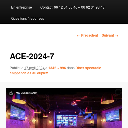
En entreprise
Contact: 06 12 51 50 46 – 06 62 31 93 43
au
Questions / reponses
contenu
principal
Navigation
← Précédent
Suivant →
des
images
ACE-2024-7
Publié le
17 avril 2024
à
1342 × 996
dans
Diner spectacle
chippendales au duplex