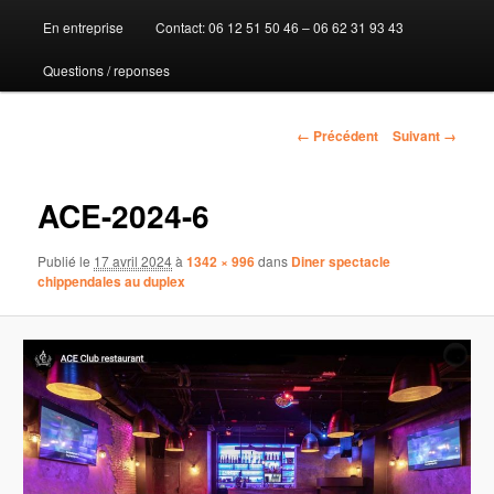
En entreprise
Contact: 06 12 51 50 46 – 06 62 31 93 43
au
Questions / reponses
contenu
principal
Navigation
← Précédent
Suivant →
des
images
ACE-2024-6
Publié le
17 avril 2024
à
1342 × 996
dans
Diner spectacle
chippendales au duplex