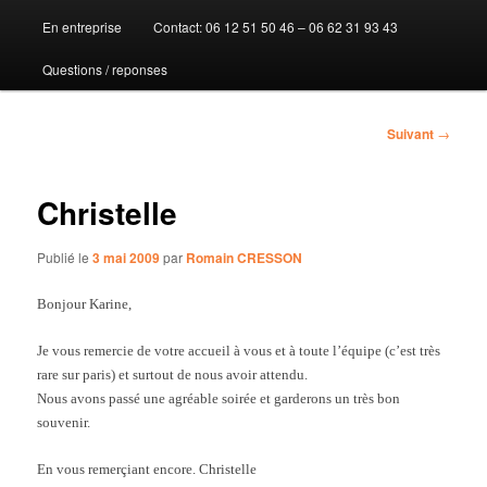
En entreprise
Contact: 06 12 51 50 46 – 06 62 31 93 43
au
Questions / reponses
contenu
principal
Navigation
Suivant
→
des
articles
Christelle
Publié le
3 mai 2009
par
Romain CRESSON
Bonjour Karine,
Je vous remercie de votre accueil à vous et à toute l’équipe (c’est très
rare sur paris) et surtout de nous avoir attendu.
Nous avons passé une agréable soirée et garderons un très bon
souvenir.
En vous remerçiant encore. Christelle