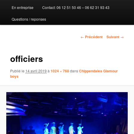
En entreprise
Contact: 06 12 51 50 46 – 06 62 31 93 43
au
Questions / reponses
contenu
principal
Navigation
← Précédent
Suivant →
des
images
officiers
Publié le
14 avril 2019
à
1024 × 768
dans
Chippendales Glamour
boys