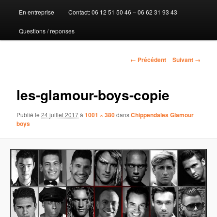
En entreprise
Contact: 06 12 51 50 46 – 06 62 31 93 43
au
Questions / reponses
contenu
principal
Navigation
← Précédent
Suivant →
des
images
les-glamour-boys-copie
Publié le
24 juillet 2017
à
1001 × 380
dans
Chippendales Glamour
boys