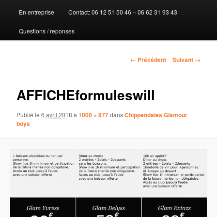
En entreprise
Contact: 06 12 51 50 46 – 06 62 31 93 43
au
Questions / reponses
contenu
principal
Navigation
← Précédent
Suivant →
des
images
AFFICHEformuleswill
Publié le
6 avril 2018
à
1000 × 877
dans
Chippendales Glamour
boys