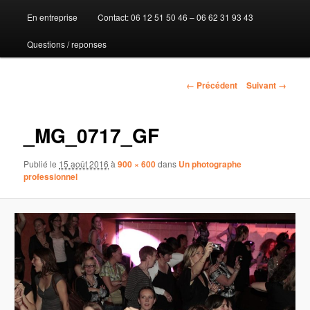
En entreprise
Contact: 06 12 51 50 46 – 06 62 31 93 43
au
Questions / reponses
contenu
principal
Navigation
← Précédent
Suivant →
des
images
_MG_0717_GF
Publié le
15 août 2016
à
900 × 600
dans
Un photographe
professionnel