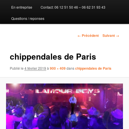
En entreprise
Contact: 06 12 51 50 46 – 06 62 31 93 43
au
Questions / reponses
contenu
principal
Navigation
← Précédent
Suivant →
des
images
chippendales de Paris
Publié le
4 février 2019
à
900 × 409
dans
chippendales de Paris