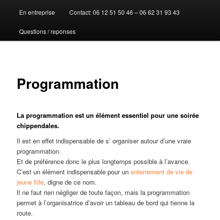
En entreprise
Contact: 06 12 51 50 46 – 06 62 31 93 43
au
Questions / reponses
contenu
principal
Programmation
La programmation est un élément essentiel pour une soirée
chippendales.
Il est en effet indispensable de s’ organiser autour d’une vraie
programmation.
Et de préférence donc le plus longtemps possible à l’avance.
C’est un élément indispensable pour un
enterrement de vie de
jeune fille
, digne de ce nom.
Il ne faut rien négliger de toute façon, mais la programmation
permet à l’organisatrice d’avoir un tableau de bord qui tienne la
route.