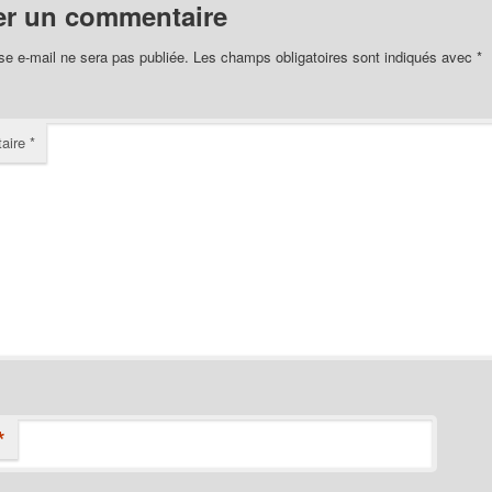
er un commentaire
se e-mail ne sera pas publiée.
Les champs obligatoires sont indiqués avec
*
aire
*
*