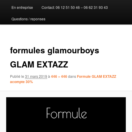
En entreprise
Contact: 06 12 51 50 46 – 06 62 31 93 43
au
Questions / reponses
contenu
principal
Navigat
des
formules glamourboys
images
GLAM EXTAZZ
Publié le
31 mars 2019
à
446 × 446
dans
Formule GLAM EXTAZZ
acompte 30%