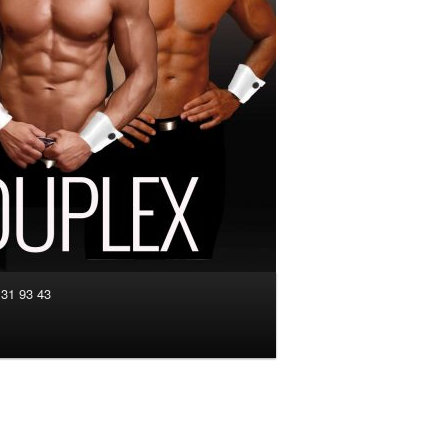
 31 93 43
Navigation
des
images