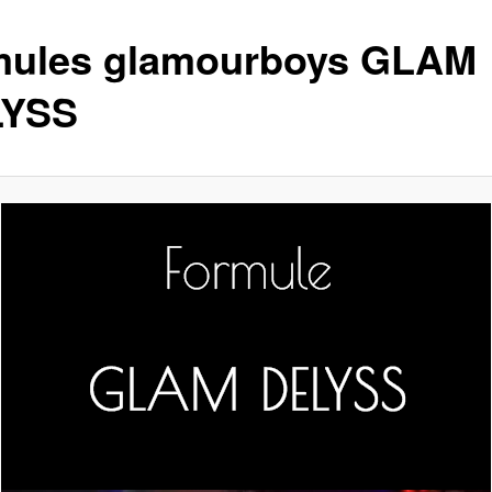
mules glamourboys GLAM
LYSS