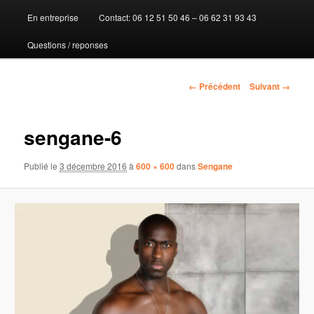
En entreprise
Contact: 06 12 51 50 46 – 06 62 31 93 43
au
Questions / reponses
contenu
principal
Navigation
← Précédent
Suivant →
des
images
sengane-6
Publié le
3 décembre 2016
à
600 × 600
dans
Sengane