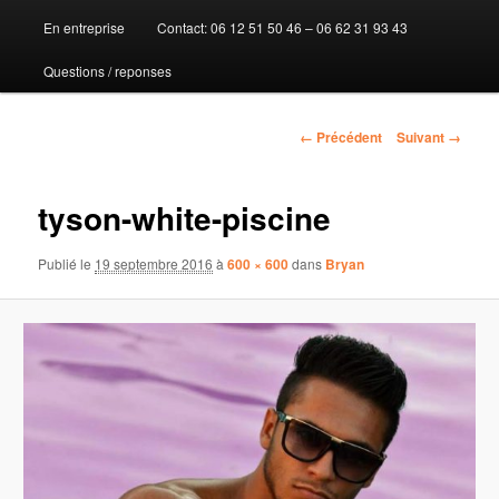
En entreprise
Contact: 06 12 51 50 46 – 06 62 31 93 43
au
Questions / reponses
contenu
principal
Navigation
← Précédent
Suivant →
des
images
tyson-white-piscine
Publié le
19 septembre 2016
à
600 × 600
dans
Bryan