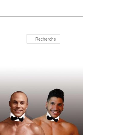
Recherche