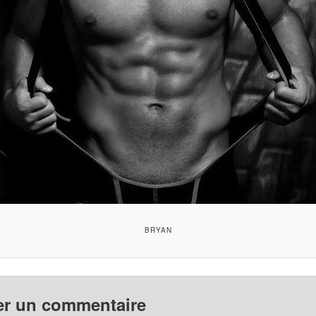
BRYAN
er un commentaire