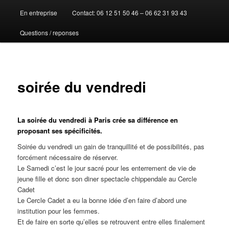
En entreprise
Contact: 06 12 51 50 46 – 06 62 31 93 43
au
Questions / reponses
contenu
principal
soirée du vendredi
La soirée du vendredi à Paris crée sa différence en
proposant ses spécificités.
Soirée du vendredi un gain de tranquillité et de possibilités, pas
forcément nécessaire de réserver.
Le Samedi c’est le jour sacré pour les enterrement de vie de
jeune fille et donc son diner spectacle chippendale au Cercle
Cadet
Le Cercle Cadet a eu la bonne idée d’en faire d’abord une
institution pour les femmes.
Et de faire en sorte qu’elles se retrouvent entre elles finalement