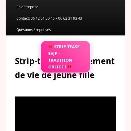
Menu
En entreprise
au
principal
Contact: 06 12 51 50 46 – 06 62 31 93 43
contenu
Questions / reponses
principal
STRIP-TEASE
EVJF –
Strip-tease enterrement
TRADITION
OBLIGE !
de vie de jeune fille