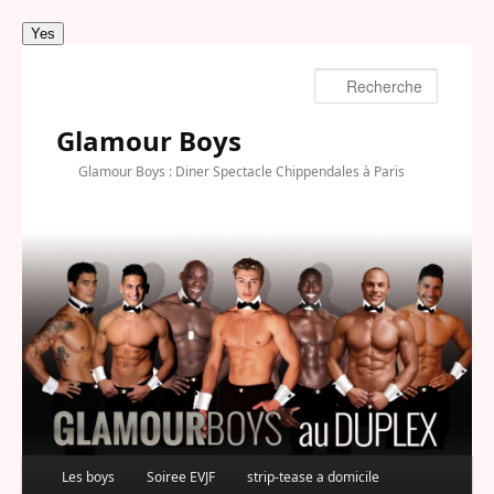
Yes
Recherc
Glamour Boys
Glamour Boys : Diner Spectacle Chippendales à Paris
Les boys
Soiree EVJF
strip-tease a domicile
Aller