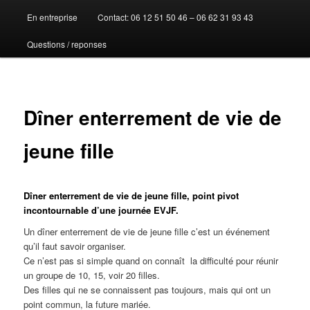
En entreprise
Contact: 06 12 51 50 46 – 06 62 31 93 43
au
Questions / reponses
contenu
principal
Dîner enterrement de vie de
jeune fille
Dîner enterrement de vie de jeune fille, point pivot
incontournable d’une journée EVJF.
Un dîner enterrement de vie de jeune fille c’est un événement
qu’il faut savoir organiser.
Ce n’est pas si simple quand on connaît la difficulté pour réunir
un groupe de 10, 15, voir 20 filles.
Des filles qui ne se connaissent pas toujours, mais qui ont un
point commun, la future mariée.