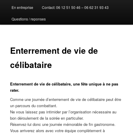
En entreprise
Contact: 06 12 51 50 46 – 06 62 31 93 43
au
Questions / reponses
contenu
principal
Enterrement de vie de
célibataire
Enterrement de vie de célibataire, une fête unique à ne pas
rater.
Comme une journée d’enterrement de vie de célibataire peut être
un parcours du combattant.
Ne vous laissez pas intimider par l’organisation nécessaire au
bon déroulement de la soirée en particulier.
Réservez-lui donc une journée mémorable de fin gastronome.
Vous arriverez alors avec votre équipe complètement à