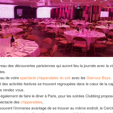
veau des découvertes parisiennes qui auront lieu la journée avec la vi
ites.
eau de votre
spectacle chippendales du soir
avec les
Glamour Boys
.
é des activités festives se trouvent regroupées dans le cœur de la cap
les rendez vous.
 également de faire le diner à Paris, pour les soirées Clubbing propos
spectacle des
chippendales
,
 souvent l’immense avantage de se trouver au même endroit, le Cerc