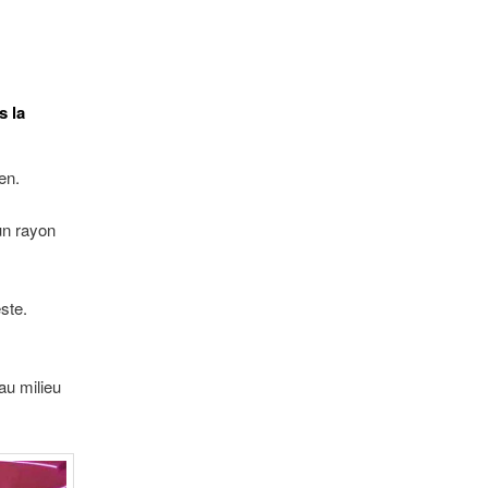
s la
en.
un rayon
ste.
au milieu