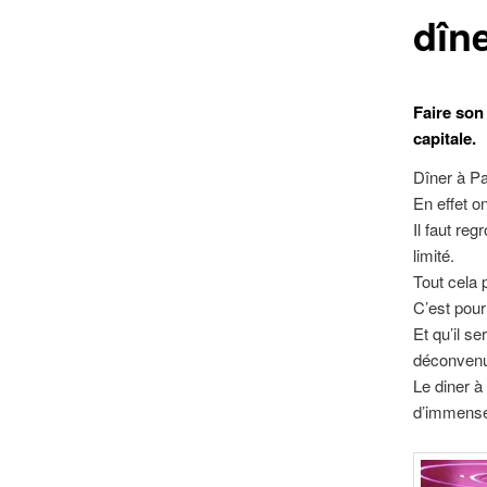
dîne
Faire son 
capitale.
Dîner à Pa
En effet o
Il faut re
limité.
Tout cela 
C’est pour
Et qu’il s
déconven
Le diner à
d’immenses