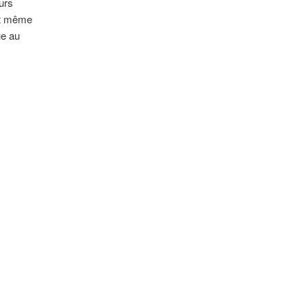
urs
 et même
ue au