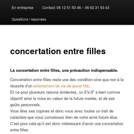
En entreprise
Contact: 06 12 51 50 46 – 06 62 31 93 43
au
Questions / reponses
contenu
principal
concertation entre filles
La concertation entre filles, une précaution indispensable.
Concertation entre filles reste une des condition sine qua non à la
réussite d’un
enterrement de vie de jeune fille
.
Et ce pour plusieurs raisons évidentes, un EVJF a bien comme
objectif ainsi la mise en valeur de la future mariée, et de ses
goûts personnels.
Vous êtes ses copines et donc vous avez toutes un trait de
caractère que vous connaissez bien de votre amie future élue.
C’est pour cela qu’il est donc intéressant d’avoir une concertation
entre filles.