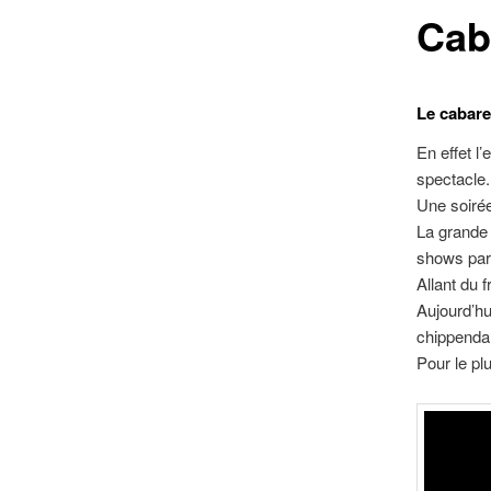
Cab
Le cabaret
En effet l’
spectacle.
Une soirée
La grande 
shows par
Allant du 
Aujourd’hu
chippendal
Pour le pl