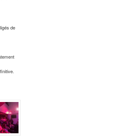
ligés de
iatement
nitive.