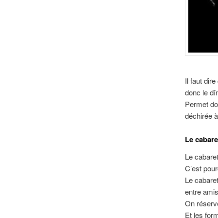
Il faut di
donc le dî
Permet don
déchirée à
Le cabare
Le cabaret
C’est pour
Le cabaret
entre amis
On réserve
Et les for