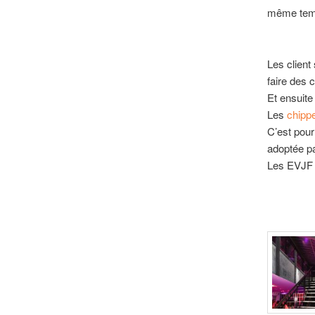
même tem
Les client
faire des 
Et ensuite 
Les
chipp
C’est pour
adoptée pa
Les EVJF s