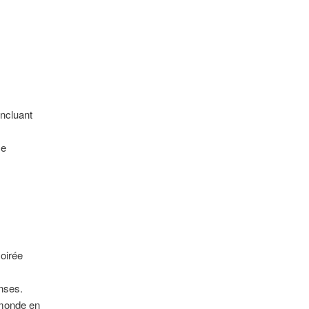
incluant
ce
soirée
nses.
e monde en