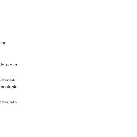
ner
folie des
a magie.
spectacle
e mariée.