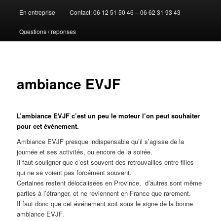
En entreprise
Contact: 06 12 51 50 46 – 06 62 31 93 43
au
Questions / reponses
contenu
principal
ambiance EVJF
L’ambiance EVJF c’est un peu le moteur l’on peut souhaiter
pour cet événement.
Ambiance EVJF presque indispensable qu’il s’agisse de la
journée et ses activités, ou encore de la soirée.
Il faut souligner que c’est souvent des retrouvailles entre filles
qui ne se voient pas forcément souvent.
Certaines restent délocalisées en Province, d’autres sont même
parties à l’étranger, et ne reviennent en France que rarement.
Il faut donc que cet événement soit sous le signe de la bonne
ambiance EVJF.