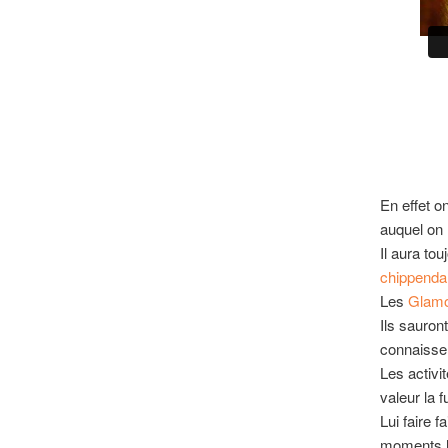
En effet o
auquel on 
Il aura to
chippenda
Les
Glamo
Ils sauron
connaissen
Les activi
valeur la 
Lui faire f
moments lu