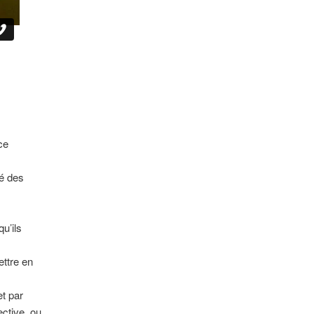
ce
té des
u’ils
ettre en
et par
ctive, ou