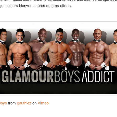
 toujours bienvenu après de gros efforts.
Boys
from
gauthiez
on
Vimeo
.