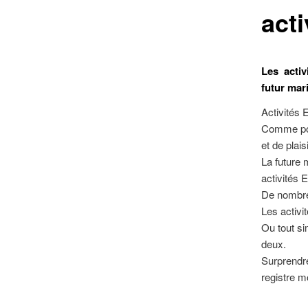
act
Les activ
futur mar
Activités 
Comme pour
et de plai
La future 
activités 
De nombreu
Les activi
Ou tout si
deux.
Surprendre
registre 