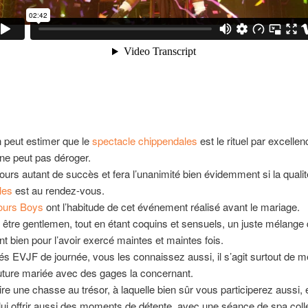
n peut estimer que le
spectacle chippendales
est le rituel par excellen
ne peut pas déroger.
ujours autant de succès et fera l’unanimité bien évidemment si la quali
les
est au rendez-vous.
urs Boys
ont l’habitude de cet événement réalisé avant le mariage.
t être gentlemen, tout en étant coquins et sensuels, un juste mélange q
t bien pour l’avoir exercé maintes et maintes fois.
tés EVJF de journée, vous les connaissez aussi, il s’agit surtout de m
future mariée avec des gages la concernant.
aire une chasse au trésor, à laquelle bien sûr vous participerez aussi, 
i offrir aussi des moments de détente, avec une séance de spa colle