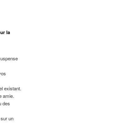
ur la
 suspense
vos
l existant.
e amie.
u des
 sur un