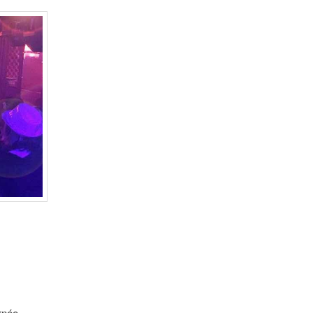
rnée.